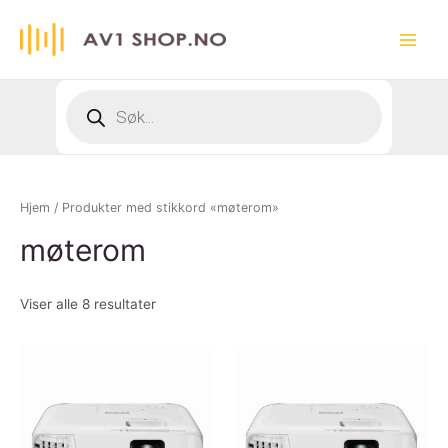
Hopp
rett
Main
til
innholdet
Menu
Products
search
Hjem
/ Produkter med stikkord «møterom»
møterom
Viser alle 8 resultater