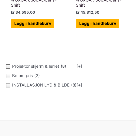
WUXGA/6500AL/Lens-
WUXGA/7300AL/Lens-
Shift
Shift
kr
34.595,00
kr
45.812,50
Legg i handlekurv
Legg i handlekurv
Projektor skjerm & lerret
(8)
[+]
Be om pris
(2)
INSTALLASJON LYD & BILDE
(8)
[+]