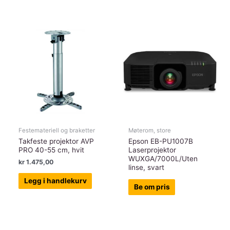
Festemateriell og braketter
Møterom, store
Takfeste projektor AVP
Epson EB-PU1007B
PRO 40-55 cm, hvit
Laserprojektor
WUXGA/7000L/Uten
kr
1.475,00
linse, svart
Legg i handlekurv
Be om pris