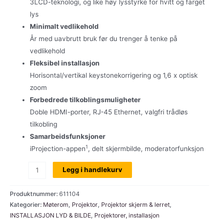
3LCD-teknologi, og like høy lysstyrke for hvitt og farget
lys
Minimalt vedlikehold
År med uavbrutt bruk før du trenger å tenke på
vedlikehold
Fleksibel installasjon
Horisontal/vertikal keystonekorrigering og 1,6 x optisk
zoom
Forbedrede tilkoblingsmuligheter
Doble HDMI-porter, RJ-45 Ethernet, valgfri trådløs
tilkobling
Samarbeidsfunksjoner
1
iProjection-appen
, delt skjermbilde, moderatorfunksjon
Epson
Legg i handlekurv
EB-
982W
Produktnummer:
611104
Laserprojektor
Kategorier:
Møterom
,
Projektor
,
Projektor skjerm & lerret
,
INSTALLASJON LYD & BILDE
,
Projektorer, installasjon
WXGA/4200AL