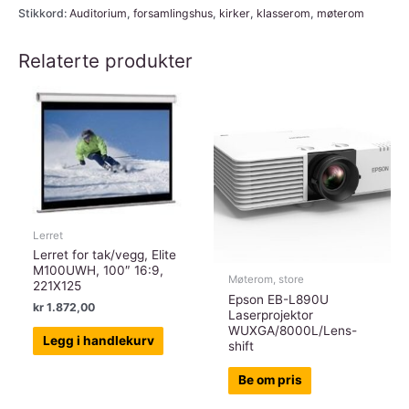
Stikkord:
Auditorium
,
forsamlingshus
,
kirker
,
klasserom
,
møterom
antall
Relaterte produkter
Lerret
Lerret for tak/vegg, Elite
M100UWH, 100″ 16:9,
Møterom, store
221X125
Epson EB-L890U
kr
1.872,00
Laserprojektor
WUXGA/8000L/Lens-
Legg i handlekurv
shift
Be om pris