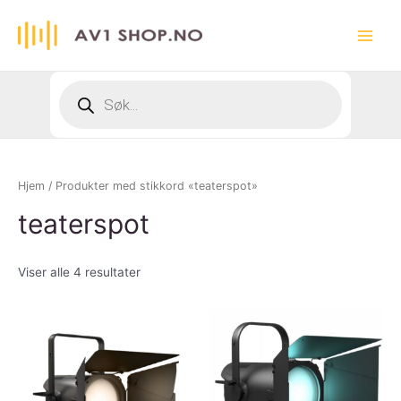
Hopp
rett
Main
til
innholdet
Menu
Products
search
Hjem
/ Produkter med stikkord «teaterspot»
teaterspot
Viser alle 4 resultater