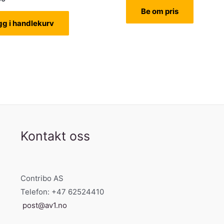
Be om pris
gg i handlekurv
Kontakt oss
Contribo AS
Telefon: +47 62524410
post@av1.no