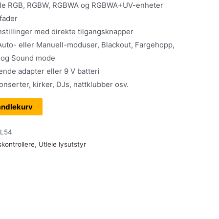
alle RGB, RGBW, RGBWA og RGBWA+UV-enheter
fader
stillinger med direkte tilgangsknapper
l Auto- eller Manuell-moduser, Blackout, Fargehopp,
e og Sound mode
nde adapter eller 9 V batteri
onserter, kirker, DJs, nattklubber osv.
andlekurv
CL54
skontrollere
,
Utleie lysutstyr