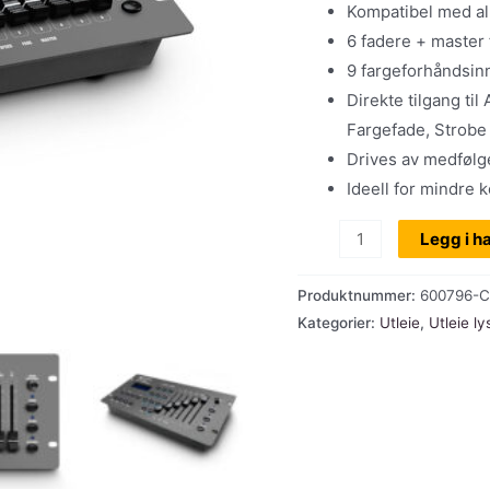
Kompatibel med 
6 fadere + master 
9 fargeforhåndsinn
Direkte tilgang ti
Fargefade, Strob
Drives av medfølge
Ideell for mindre k
Utleie:
Legg i h
Cameo
Control
Produktnummer:
600796-
54,
Kategorier:
Utleie
,
Utleie ly
54-
kanals
DMX-
kontroller
antall