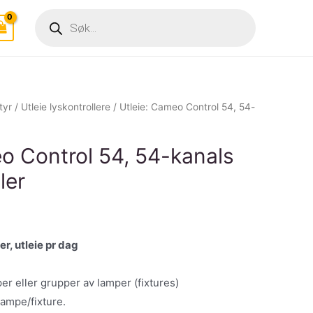
Products
search
tyr
/
Utleie lyskontrollere
/ Utleie: Cameo Control 54, 54-
o Control 54, 54-kanals
ler
r, utleie pr dag
per eller grupper av lamper (fixtures)
 lampe/fixture.