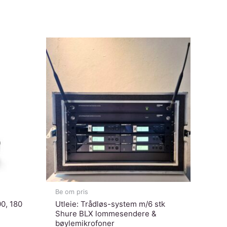
Be om pris
0, 180
Utleie: Trådløs-system m/6 stk
Shure BLX lommesendere &
bøylemikrofoner