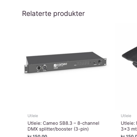
Relaterte produkter
Utleie
Utleie
Utleie: Cameo SB8.3 – 8-channel
Utleie:
DMX splitter/booster (3-pin)
3×3 mtr
kr
150,00
kr
150,