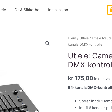
leie
ID- & Sikkerhet
Installasjon
Hjem
/
Utleie
/
Utleie lysuts
kanals DMX-kontroller
Utleie: Came
DMX-kontrol
kr
175,00
inkl. mva
54-kanals DMX-kontrolle
Styrer inntil 9 lam
Inntil 6 kanaler pr