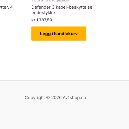
Industri & byggeplass
tter, 4
Defender 3 kabel-beskyttelse,
endestykke
rende
kr
1.787,50
Legg i handlekurv
30,00.
Copyright © 2026 Av1shop.no