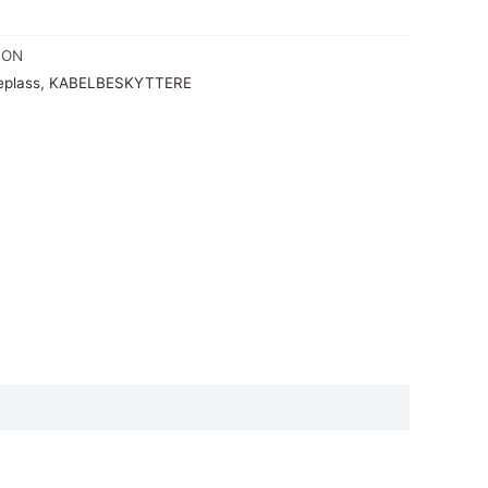
CON
eplass
,
KABELBESKYTTERE