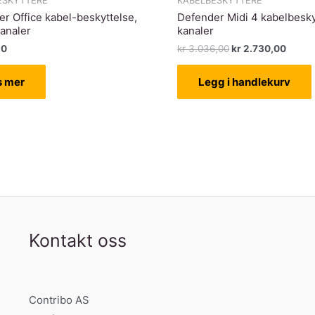
ESKYTTERE
KABELBESKYTTERE
r Office kabel-beskyttelse,
Defender Midi 4 kabelbesky
kanaler
kanaler
Opprinnelig
Nåvæ
50
kr
3.036,00
kr
2.730,00
pris
pris
var:
er:
s mer
Legg i handlekurv
kr 3.036,00.
kr 2.7
Kontakt oss
Contribo AS