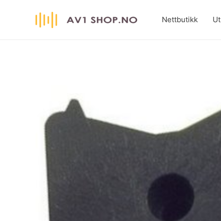
Hopp
rett
Nettbutikk
Ut
til
innholdet