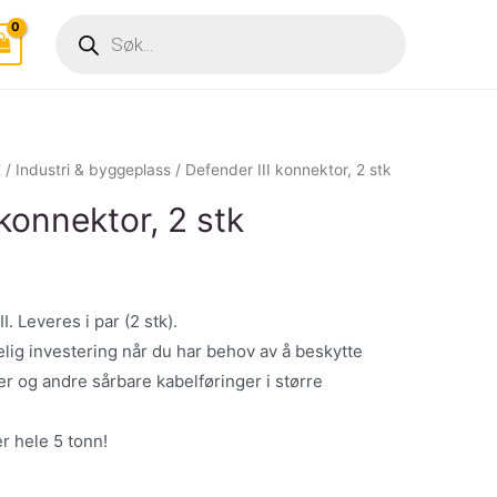
Products
search
E
/
Industri & byggeplass
/ Defender III konnektor, 2 stk
 konnektor, 2 stk
. Leveres i par (2 stk).
elig investering når du har behov av å beskytte
er og andre sårbare kabelføringer i større
er hele 5 tonn!