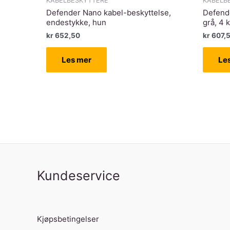
KABELBESKYTTERE
KABELB
Defender Nano kabel-beskyttelse,
Defende
endestykke, hun
grå, 4 
kr
652,50
kr
607,
Les mer
Le
Kundeservice
Kjøpsbetingelser