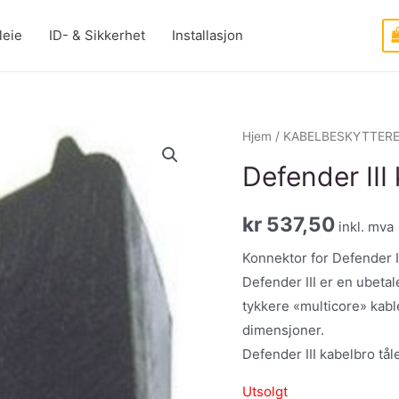
leie
ID- & Sikkerhet
Installasjon
Hjem
/
KABELBESKYTTER
Defender III
kr
537,50
inkl. mva
Konnektor for Defender III
Defender III er en ubetal
tykkere «multicore» kabl
dimensjoner.
Defender III kabelbro tål
Utsolgt