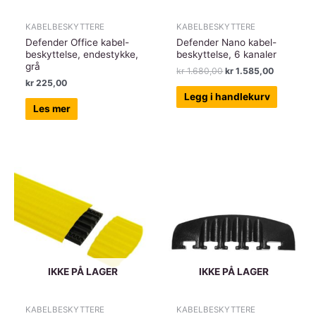
KABELBESKYTTERE
KABELBESKYTTERE
Defender Office kabel-
Defender Nano kabel-
beskyttelse, endestykke,
beskyttelse, 6 kanaler
grå
Opprinnelig
Nåværen
kr
1.680,00
kr
1.585,00
pris
pris
kr
225,00
var:
er:
Legg i handlekurv
kr 1.680,00.
kr 1.585,
Les mer
IKKE PÅ LAGER
IKKE PÅ LAGER
KABELBESKYTTERE
KABELBESKYTTERE