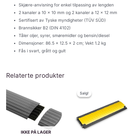
Skjære-anvisning for enkel tilpassing av lengden
2 kanaler a 10 x 10 mm og 2 kanaler a 12 x 12 mm
Sertifisert av Tyske myndigheter (TÜV SÜD)
Brannsikker B2 (DIN 4102)
Tåler oljer, syrer, smøremidler og bensin/diesel
Dimensjoner: 86.5 x 12.5 x 2 cm; Vekt 1.2 kg
Fås i svart, grått og gult
Relaterte produkter
Salg!
Salg!
IKKE PÅ LAGER