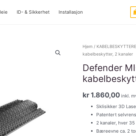
leie
ID- & Sikkerhet
Installasjon
Hjem
/
KABELBESKYTTER
kabelbeskytter, 2 kanaler
Defender M
kabelbeskytt
kr
1.860,00
inkl. m
Sklisikker 3D Las
Patentert selvren
2 kanaler, hver 3
Bæreevne ca. 2 to