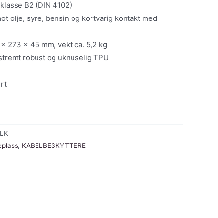
klasse B2 (DIN 4102)
t olje, syre, bensin og kortvarig kontakt med
x 273 x 45 mm, vekt ca. 5,2 kg
tremt robust og uknuselig TPU
rt
BLK
eplass
,
KABELBESKYTTERE