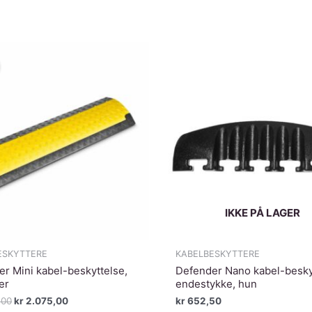
IKKE PÅ LAGER
ESKYTTERE
KABELBESKYTTERE
r Mini kabel-beskyttelse,
Defender Nano kabel-besky
er
endestykke, hun
Opprinnelig
Nåværende
,00
kr
2.075,00
kr
652,50