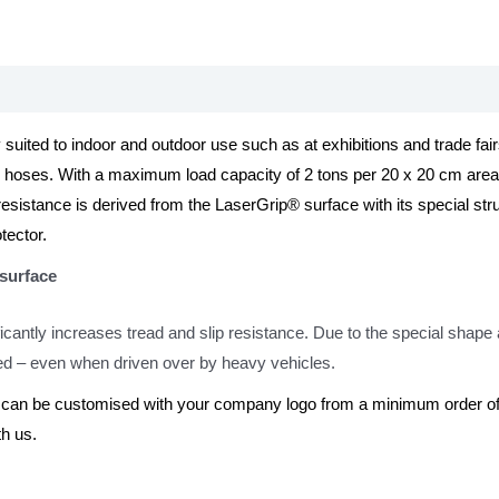
ited to indoor and outdoor use such as at exhibitions and trade fairs
 hoses. With a maximum load capacity of 2 tons per 20 x 20 cm area,
ip resistance is derived from the LaserGrip® surface with its special 
tector.
 surface
cantly increases tread and slip resistance. Due to the special shape an
ed – even when driven over by heavy vehicles.
rs can be customised with your company logo from a minimum order of
th us.