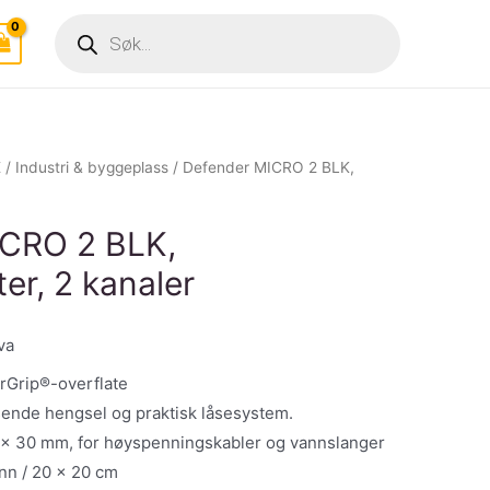
Products
search
E
/
Industri & byggeplass
/ Defender MICRO 2 BLK,
ICRO 2 BLK,
er, 2 kanaler
va
erGrip®-overflate
sende hengsel og praktisk låsesystem.
5 x 30 mm, for høyspenningskabler og vannslanger
nn / 20 x 20 cm