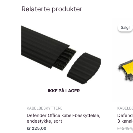
Relaterte produkter
Salg!
Salg!
IKKE PÅ LAGER
KABELBESKYTTERE
KABELB
Defender Office kabel-beskyttelse,
Defende
endestykke, sort
3 kanal
kr
225,00
kr
2.184