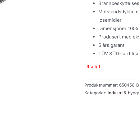
Brannbeskyttelses
Motstandsdyktig mo
løsemidler
Dimensjoner 1005 
Produsert med eks
5 års garanti
TÜV SÜD-sertifise
Utsolgt
Produktnummer:
650456-
Kategorier:
Industri & bygg