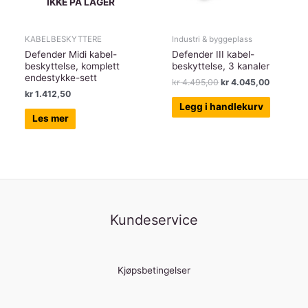
IKKE PÅ LAGER
KABELBESKYTTERE
Industri & byggeplass
Defender Midi kabel-
Defender III kabel-
beskyttelse, komplett
beskyttelse, 3 kanaler
endestykke-sett
Opprinnelig
Nåværen
kr
4.495,00
kr
4.045,00
pris
pris
kr
1.412,50
var:
er:
Legg i handlekurv
kr 4.495,00.
kr 4.045,
Les mer
Kundeservice
Kjøpsbetingelser