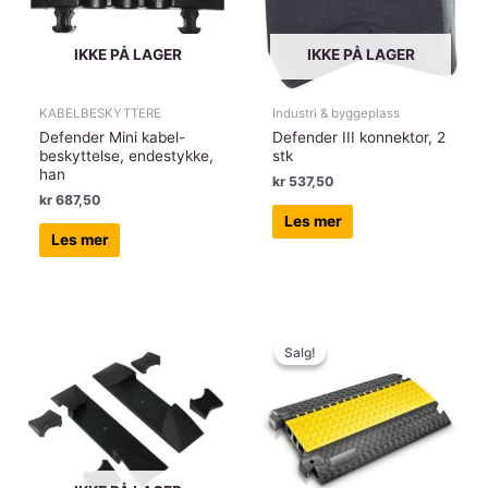
IKKE PÅ LAGER
IKKE PÅ LAGER
KABELBESKYTTERE
Industri & byggeplass
Defender Mini kabel-
Defender III konnektor, 2
beskyttelse, endestykke,
stk
han
kr
537,50
kr
687,50
Les mer
Les mer
Salg!
Salg!