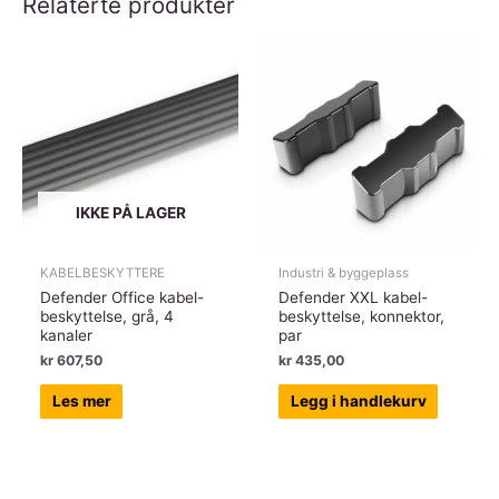
Relaterte produkter
IKKE PÅ LAGER
KABELBESKYTTERE
Industri & byggeplass
Defender Office kabel-
Defender XXL kabel-
beskyttelse, grå, 4
beskyttelse, konnektor,
kanaler
par
kr
607,50
kr
435,00
Les mer
Legg i handlekurv