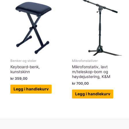
Benker og stoler
Mikrofonstativer
Keyboard-benk,
Mikrofonstativ, lavt
kunstskinn
m/teleskop-bom og
høydejustering, K&M
kr
359,00
kr
700,00
Legg i handlekurv
Legg i handlekurv