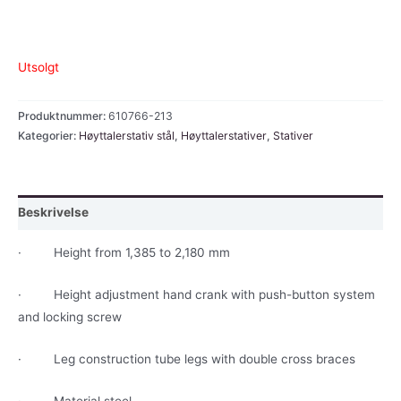
Utsolgt
Produktnummer:
610766-213
Kategorier:
Høyttalerstativ stål
,
Høyttalerstativer
,
Stativer
Beskrivelse
· Height from 1,385 to 2,180 mm
·
Height adjustment hand crank with push-button system
and locking screw
·
Leg construction tube legs with double cross braces
·
Material steel