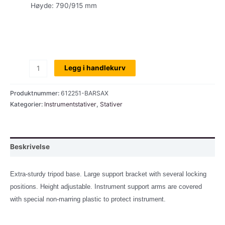
Høyde: 790/915 mm
Sax-
Legg i handlekurv
stativ,
bariton-
Produktnummer:
612251-BARSAX
sax,
Kategorier:
Instrumentstativer
,
Stativer
K&M
14410,
sort
Beskrivelse
antall
Extra-sturdy tripod base. Large support bracket with several locking
positions. Height adjustable. Instrument support arms are covered
with special non-marring plastic to protect instrument.