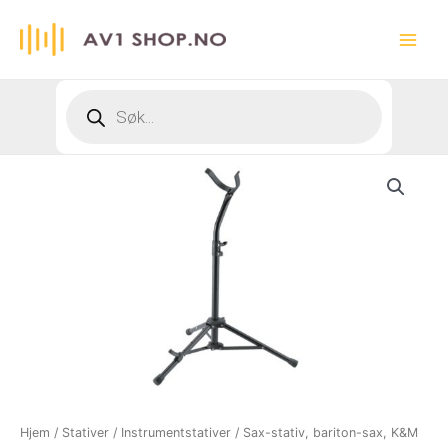
Hopp
rett
Main
til
innholdet
Menu
Products
search
Hjem
/
Stativer
/
Instrumentstativer
/ Sax-stativ, bariton-sax, K&M