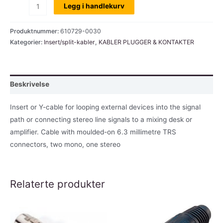
Insert-
Legg i handlekurv
kabel,
stereo
Produktnummer:
610729-0030
jack
Kategorier:
Insert/split-kabler
,
KABLER PLUGGER & KONTAKTER
til
2x
mono
Beskrivelse
jack,
3,0
Insert or Y-cable for looping external devices into the signal
mtr
path or connecting stereo line signals to a mixing desk or
antall
amplifier. Cable with moulded-on 6.3 millimetre TRS
connectors, two mono, one stereo
Relaterte produkter