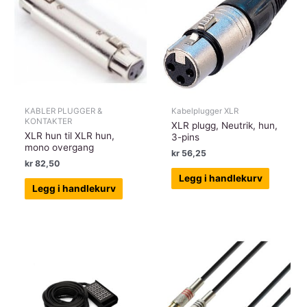
KABLER PLUGGER &
Kabelplugger XLR
KONTAKTER
XLR plugg, Neutrik, hun,
XLR hun til XLR hun,
3-pins
mono overgang
kr
56,25
kr
82,50
Legg i handlekurv
Legg i handlekurv