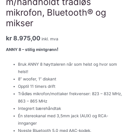
m/håndholdt trådløs
mikrofon, Bluetooth® og
mikser
kr
8.975,00
inkl. mva
!
ANNY 8 – stilig mintgrønn
Bruk ANNY 8 høyttaleren når som helst og hvor som
helst!
8” woofer, 1” diskant
Opptil 11 timers drift
Trådløs mikrofon/mottaker frekvenser: 823 – 832 MHz,
863 – 865 MHz
Integrert bærehåndtak
Én stereokanal med 3,5mm jack (AUX) og RCA-
innganger
Nyeste Bluetooth 5.0 med AAC-kodek.