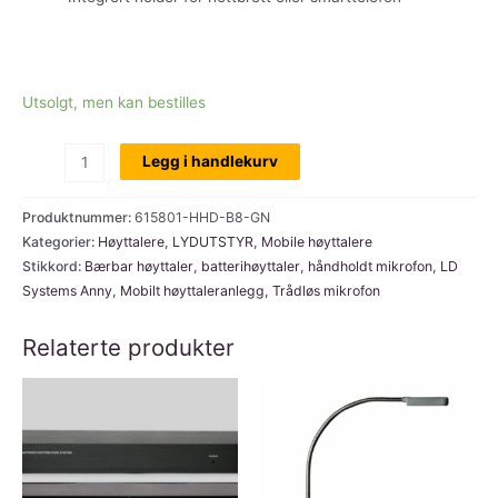
Utsolgt, men kan bestilles
LD
Legg i handlekurv
Systems
ANNY®
Produktnummer:
615801-HHD-B8-GN
8
Kategorier:
Høyttalere
,
LYDUTSTYR
,
Mobile høyttalere
Stikkord:
Bærbar høyttaler
,
batterihøyttaler
,
håndholdt mikrofon
,
LD
HHD
Systems Anny
,
Mobilt høyttaleranlegg
,
Trådløs mikrofon
B8
mintgrønn,
Relaterte produkter
bærbar
batteridrevet
høyttaler
m/håndholdt
trådløs
mikrofon,