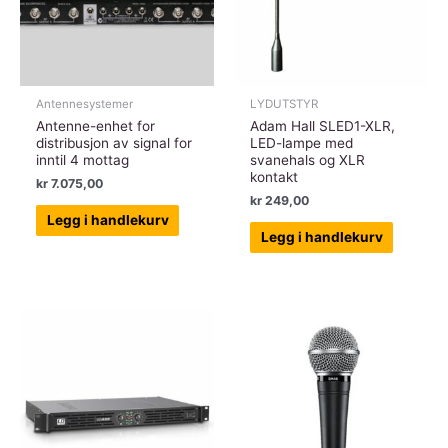
Bluetooth®
og
mikser
antall
Antennesystemer
LYDUTSTYR
Antenne-enhet for
Adam Hall SLED1-XLR,
distribusjon av signal for
LED-lampe med
inntil 4 mottag
svanehals og XLR
kontakt
kr
7.075,00
kr
249,00
Legg i handlekurv
Legg i handlekurv