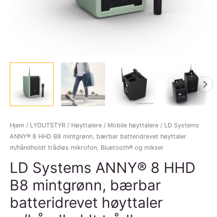
Hjem
/
LYDUTSTYR
/
Høyttalere
/
Mobile høyttalere
/ LD Systems
ANNY® 8 HHD B8 mintgrønn, bærbar batteridrevet høyttaler
m/håndholdt trådløs mikrofon, Bluetooth® og mikser
LD Systems ANNY® 8 HHD
B8 mintgrønn, bærbar
batteridrevet høyttaler