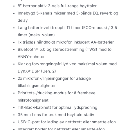
8″ bærbar aktiv 2-veis full-range høyttaler
Innebygd 5-kanals mikser med 3-bånds EQ, reverb og
delay
Lang batterilevetid: opptil 11 timer (ECO-modus) / 3,5
timer (maks. volum)
1x trådløs håndholdt mikrofon inkludert AA-batterier
Bluetooth® 5.0 og stereostrømming (TWS) med to
ANNY-enheter
Klar og forvrengningsfri lyd ved maksimal volum med
DynX® DSP (Gen. 2)
2x mikrofon-/linjeinnganger for allsidige
tilkoblingsmuligheter
Prioritets-/ducking-modus for å fremheve
mikrofonsignalet
Tilt-Back-kabinett for optimal lydspredning
35 mm flens for bruk med høyttalerstativ
USB-C-port for lading av nettbrett eller smarttelefon
Integrert holder for nettbrett eller smarttelefon