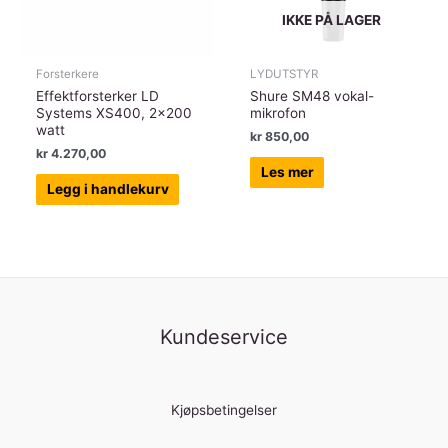
IKKE PÅ LAGER
Forsterkere
LYDUTSTYR
Effektforsterker LD
Shure SM48 vokal-
Systems XS400, 2×200
mikrofon
watt
kr
850,00
kr
4.270,00
Les mer
Legg i handlekurv
Kundeservice
Kjøpsbetingelser