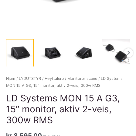
Hjem
/
LYDUTSTYR
/
Høyttalere
/
Monitorer scene
/ LD Systems
MON 15 A G3, 15″ monitor, aktiv 2-veis, 300w RMS
LD Systems MON 15 A G3,
15″ monitor, aktiv 2-veis,
300w RMS
kr
8.595,00