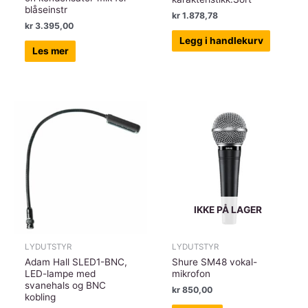
blåseinstr
kr
1.878,78
kr
3.395,00
Legg i handlekurv
Les mer
IKKE PÅ LAGER
LYDUTSTYR
LYDUTSTYR
Adam Hall SLED1-BNC,
Shure SM48 vokal-
LED-lampe med
mikrofon
svanehals og BNC
kr
850,00
kobling