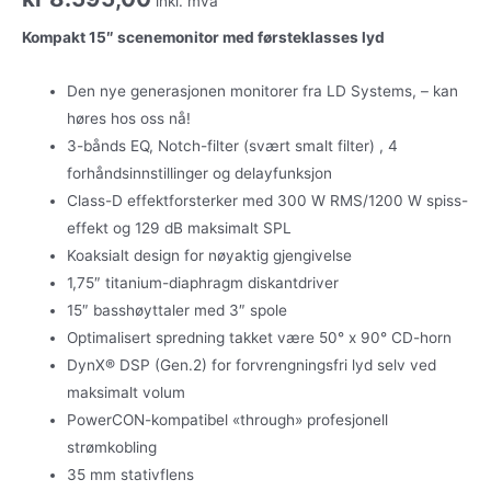
inkl. mva
Kompakt 15″ scenemonitor med førsteklasses lyd
Den nye generasjonen monitorer fra LD Systems, – kan
høres hos oss nå!
3-bånds EQ, Notch-filter (svært smalt filter) , 4
forhåndsinnstillinger og delayfunksjon
Class-D effektforsterker med 300 W RMS/1200 W spiss-
effekt og 129 dB maksimalt SPL
Koaksialt design for nøyaktig gjengivelse
1,75″ titanium-diaphragm diskantdriver
15″ basshøyttaler med 3″ spole
Optimalisert spredning takket være 50° x 90° CD-horn
DynX® DSP (Gen.2) for forvrengningsfri lyd selv ved
maksimalt volum
PowerCON-kompatibel «through» profesjonell
strømkobling
35 mm stativflens