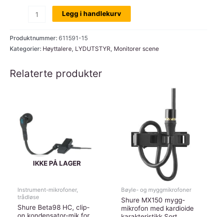
LD
Legg i handlekurv
Systems
MON
Produktnummer:
611591-15
15
Kategorier:
Høyttalere
,
LYDUTSTYR
,
Monitorer scene
A
Relaterte produkter
G3,
15"
monitor,
aktiv
2-
veis,
300w
RMS
IKKE PÅ LAGER
antall
Instrument-mikrofoner,
Bøyle- og myggmikrofoner
trådløse
Shure MX150 mygg-
Shure Beta98 HC, clip-
mikrofon med kardioide
on kondensator-mik for
karakteristikk.Sort