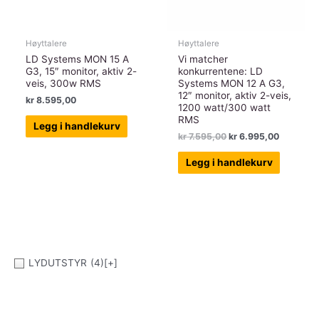
Høyttalere
Høyttalere
LD Systems MON 15 A
Vi matcher
G3, 15″ monitor, aktiv 2-
konkurrentene: LD
veis, 300w RMS
Systems MON 12 A G3,
12″ monitor, aktiv 2-veis,
kr
8.595,00
1200 watt/300 watt
RMS
Legg i handlekurv
Opprinnelig
Nåværen
kr
7.595,00
kr
6.995,00
pris
pris
var:
er:
Legg i handlekurv
kr 7.595,00.
kr 6.995,
LYDUTSTYR
(4)
[+]