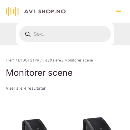
Hopp
rett
Main
til
innholdet
Menu
Products
search
Hjem
/
LYDUTSTYR
/
Høyttalere
/ Monitorer scene
Monitorer scene
Viser alle 4 resultater