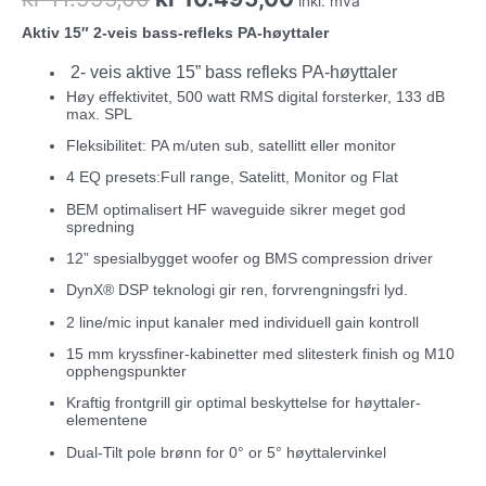
inkl. mva
pris
pris
Aktiv 15″ 2-veis bass-refleks PA-høyttaler
2- veis aktive 15” bass refleks PA-høyttaler
var:
er:
Høy effektivitet, 500 watt RMS digital forsterker, 133 dB
max. SPL
kr 11.995,00.
kr 10.495,00.
Fleksibilitet: PA m/uten sub, satellitt eller monitor
4 EQ presets:Full range, Satelitt, Monitor og Flat
BEM optimalisert HF waveguide sikrer meget god
spredning
12” spesialbygget woofer og BMS compression driver
DynX® DSP teknologi gir ren, forvrengningsfri lyd.
2 line/mic input kanaler med individuell gain kontroll
15 mm kryssfiner-kabinetter med slitesterk finish og M10
opphengspunkter
Kraftig frontgrill gir optimal beskyttelse for høyttaler-
elementene
Dual-Tilt pole brønn for 0° or 5° høyttalervinkel