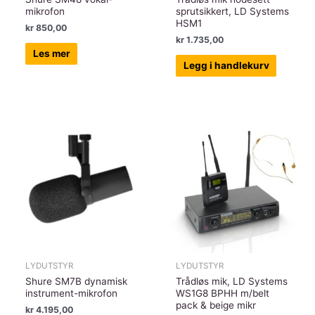
mikrofon
sprutsikkert, LD Systems
HSM1
kr
850,00
kr
1.735,00
Les mer
Legg i handlekurv
LYDUTSTYR
LYDUTSTYR
Shure SM7B dynamisk
Trådløs mik, LD Systems
instrument-mikrofon
WS1G8 BPHH m/belt
pack & beige mikr
kr
4.195,00