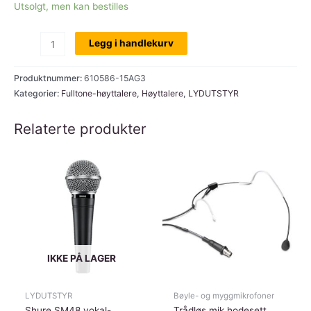
Utsolgt, men kan bestilles
LD
Legg i handlekurv
Systems
Stinger
Produktnummer:
610586-15AG3
15
Kategorier:
Fulltone-høyttalere
,
Høyttalere
,
LYDUTSTYR
AG3,
Relaterte produkter
15"
aktiv
høyttaler,
500w
RMS
antall
IKKE PÅ LAGER
LYDUTSTYR
Bøyle- og myggmikrofoner
Shure SM48 vokal-
Trådløs mik hodesett