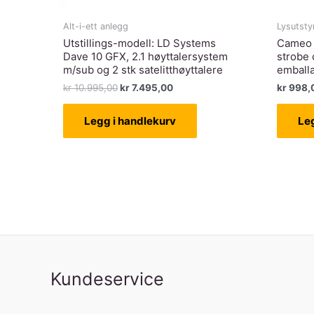
Alt-i-ett anlegg
Lysutsty
Utstillings-modell: LD Systems
Cameo 
Dave 10 GFX, 2.1 høyttalersystem
strobe 
m/sub og 2 stk satelitthøyttalere
emball
Opprinnelig
Nåværende
kr
10.995,00
kr
7.495,00
kr
998,
pris
pris
var:
er:
Legg i handlekurv
Le
kr 10.995,00.
kr 7.495,00.
Kundeservice