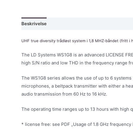
Beskrivelse
UHF true diversity trådløst system i 1,8 MHZ-båndet (fritt i 
The LD Systems WS1G8 is an advanced LICENSE FREE*
high S/N ratio and low THD in the frequency range 
The WS1G8 series allows the use of up to 6 systems
microphones, a beltpack transmitter with either a he
audio transmission from 60 Hz to 16 kHz.
The operating time ranges up to 13 hours with high q
* license free: see PDF „Usage of 1.8 GHz frequency