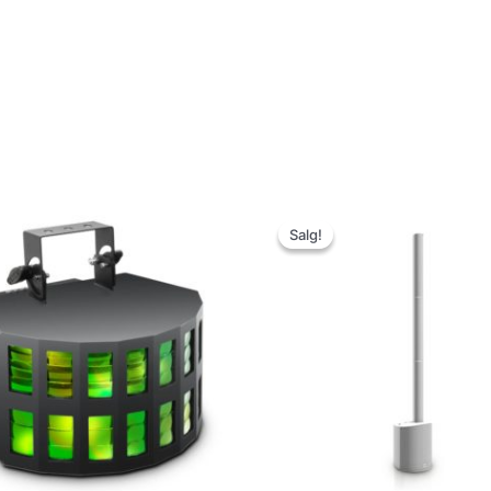
Salg!
Salg!