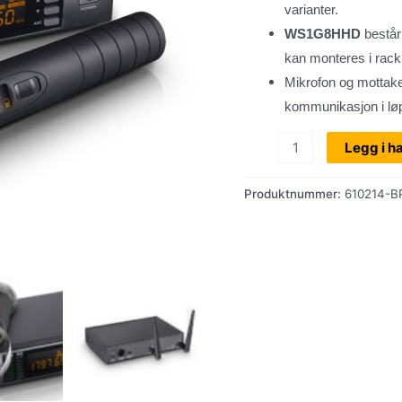
varianter.
WS1G8HHD
består
kan monteres i rack
Mikrofon og mottaker
kommunikasjon i lø
LD
Legg i h
Systems
WS1G8HHD
Produktnummer:
610214-B
trådløs-
sett
m/håndholdt
mikrofon
antall