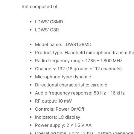
Set composed of:
LDWS1G8MD
LDWS1G8R
Model name: LDWS1G8MD
Product type: Handheld microphone transmitte
Radio frequency range: 1785 – 1.800 MHz
Channels: 192 (16 groups of 12 channels)
Microphone type: dynamic
Directional characteristic: cardioid
Audio frequency response: 50 Hz – 16 kHz
RF output: 10 mW
Controls: Power On/Off
Indicators: LC display
Power supply: 2 x 1.5 V AA
Operating time: up to 13 hrs., battery-depende