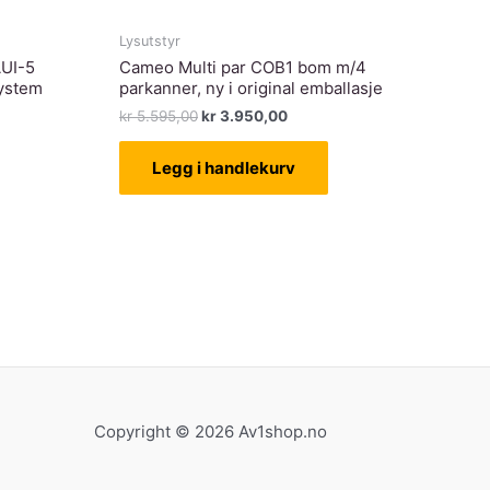
Lysutstyr
UI-5
Cameo Multi par COB1 bom m/4
system
parkanner, ny i original emballasje
Opprinnelig
Nåværende
kr
5.595,00
kr
3.950,00
pris
pris
rende
var:
er:
Legg i handlekurv
kr 5.595,00.
kr 3.950,00.
95,00.
Copyright © 2026 Av1shop.no