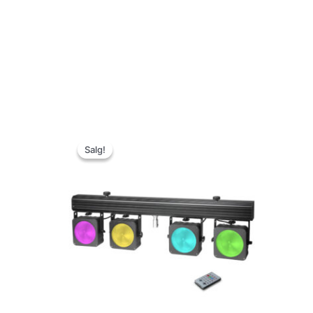
Salg!
Salg!