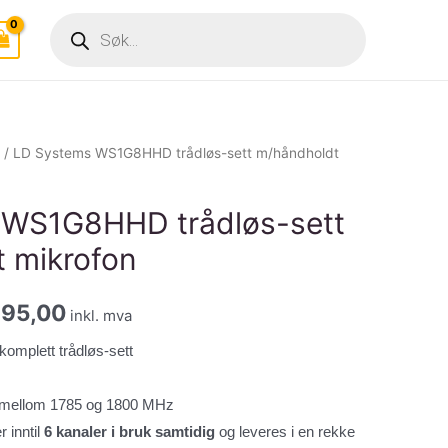
Products
search
/ LD Systems WS1G8HHD trådløs-sett m/håndholdt
 WS1G8HHD trådløs-sett
 mikrofon
nnelig
Nåværende
995,00
inkl. mva
pris
komplett trådløs-sett
er:
t mellom 1785 og 1800 MHz
175,00.
kr 1.995,00.
r inntil
6 kanaler i bruk samtidig
og leveres i en rekke