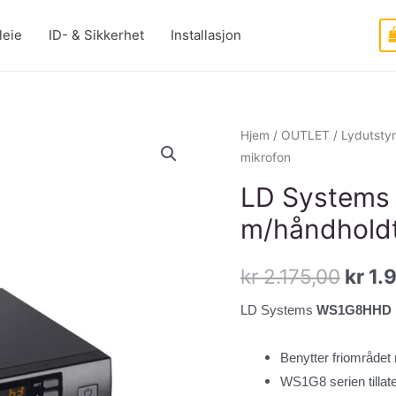
leie
ID- & Sikkerhet
Installasjon
Hjem
/
OUTLET
/
Lydutstyr
mikrofon
LD Systems
m/håndholdt
Oppri
kr
2.175,00
kr
1.
pris
LD Systems
WS1G8HHD
var:
Benytter friområde
kr 2.
WS1G8 serien tillate