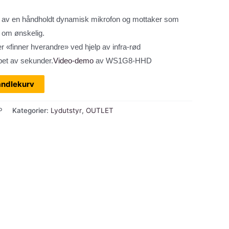
 av en håndholdt dynamisk mikrofon og mottaker som
 om ønskelig.
 «finner hverandre» ved hjelp av infra-rød
pet av sekunder.
Video-demo
av WS1G8-HHD
andlekurv
P
Kategorier:
Lydutstyr
,
OUTLET