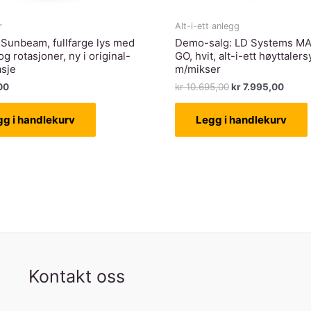
r
Alt-i-ett anlegg
Sunbeam, fullfarge lys med
Demo-salg: LD Systems MA
og rotasjoner, ny i original-
GO, hvit, alt-i-ett høyttaler
asje
m/mikser
Opprinnelig
Nåvæ
00
kr
10.695,00
kr
7.995,00
pris
pris
var:
er:
gg i handlekurv
Legg i handlekurv
kr 10.695,00.
kr 7.9
Kontakt oss