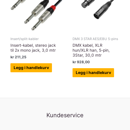
Insert/split-kabler
DMX 3 STAR AES/EBU 5-pins
Insert-kabel, stereo jack
DMX kabel, XLR
til 2x mono jack, 3,0 mtr
hun/XLR han, 5-pin,
3Star, 30,0 mtr
kr
211,25
kr
928,00
Legg i handlekurv
Legg i handlekurv
Kundeservice