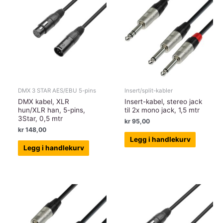
DMX 3 STAR AES/EBU 5-pins
Insert/split-kabler
DMX kabel, XLR
Insert-kabel, stereo jack
hun/XLR han, 5-pins,
til 2x mono jack, 1,5 mtr
3Star, 0,5 mtr
kr
95,00
kr
148,00
Legg i handlekurv
Legg i handlekurv