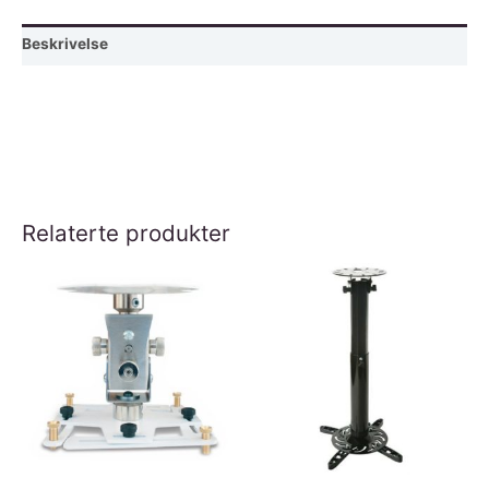
m/sorte
kanter,
Beskrivelse
gassdempet
opptrekk
antall
Relaterte produkter