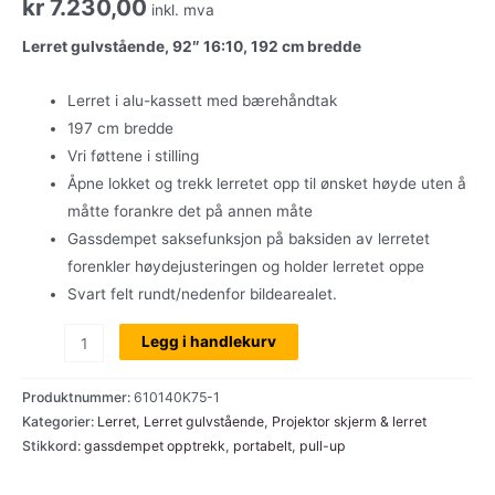
kr
7.230,00
inkl. mva
Lerret gulvstående, 92″ 16:10, 192 cm bredde
Lerret i alu-kassett med bærehåndtak
197 cm bredde
Vri føttene i stilling
Åpne lokket og trekk lerretet opp til ønsket høyde uten å
måtte forankre det på annen måte
Gassdempet saksefunksjon på baksiden av lerretet
forenkler høydejusteringen og holder lerretet oppe
Svart felt rundt/nedenfor bildearealet.
Portabelt
Legg i handlekurv
gulvstående
lerret,
Produktnummer:
610140K75-1
Kingpin,
Kategorier:
Lerret
,
Lerret gulvstående
,
Projektor skjerm & lerret
Stikkord:
gassdempet opptrekk
,
portabelt
,
pull-up
92"
16:10