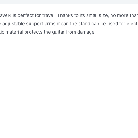
17550
"Memphis
l« is perfect for travel. Thanks to its small size, no more tha
travel
e adjustable support arms mean the stand can be used for electr
antall
ic material protects the guitar from damage.