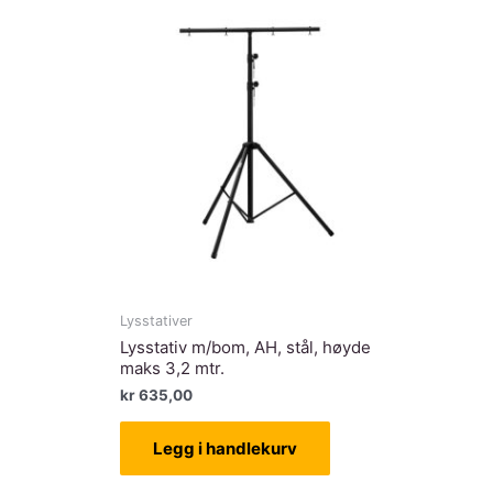
Lysstativer
Lysstativ m/bom, AH, stål, høyde
maks 3,2 mtr.
kr
635,00
Legg i handlekurv