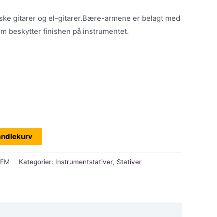
iske gitarer og el-gitarer.Bære-armene er belagt med
om beskytter finishen på instrumentet.
andlekurv
MEM
Kategorier:
Instrumentstativer
,
Stativer