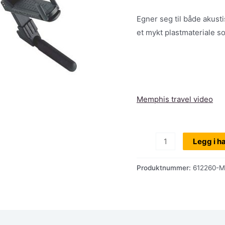
Egner seg til både akust
et mykt plastmateriale s
Memphis travel video
Stativ
Legg i h
for
el-
Produktnummer:
612260-
og
akkustisk
gitar,
K&M