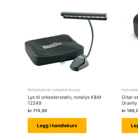
Notestativer orkester/korps
Instrume
Lys til orkesterstativ, notelys K&M
Gitar-s
12249
Gravit
kr
715,00
kr
189,
Legg i handlekurv
Le