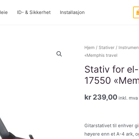
leie
ID- & Sikkerhet
Installasjon
Hjem
/
Stativer
/
Instrumen
«Memphis travel
Stativ for el
17550 «Memp
kr
239,00
inkl. mva
Gitarstativet til enhver 
høyere enn et A-4 ark, o