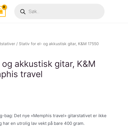
Products
search
tstativer
/ Stativ for el- og akkustisk gitar, K&M 17550
- og akkustisk gitar, K&M
his travel
gig-bag: Det nye «Memphis travel» gitarstativet er ikke
g har en utrolig lav vekt på bare 400 gram.