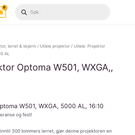
Products
search
tor, lerret & skjerm
/
Utleie projektor
/ Utleie: Projektor
00 AL
jektor Optoma W501, WXGA,,
 Optoma W501, WXGA, 5000 AL, 16:10
feranse og fest!
nntil 300 tommers lerret, gjør denne projektoren en