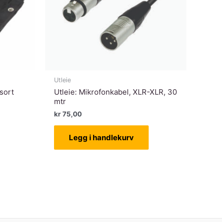
Utleie
sort
Utleie: Mikrofonkabel, XLR-XLR, 30
mtr
kr
75,00
Legg i handlekurv