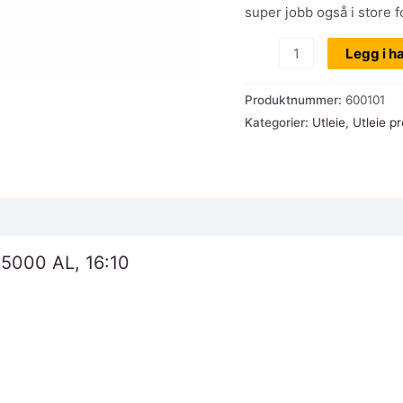
super jobb også i store f
Utleie:
Legg i h
Projektor
Optoma
Produktnummer:
600101
W501,
Kategorier:
Utleie
,
Utleie pr
WXGA,,
5000
AL
antall
 5000 AL, 16:10