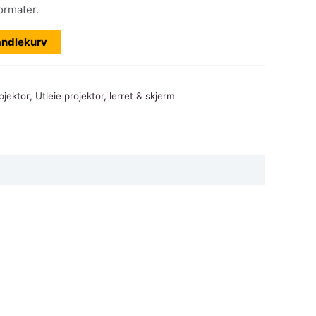
ormater.
andlekurv
ojektor
,
Utleie projektor, lerret & skjerm