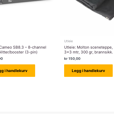
Utleie
: Cameo SB8.3 – 8-channel
Utleie: Molton sceneteppe, 
itter/booster (3-pin)
3×3 mtr, 300 gr, brannsikk.
00
kr
150,00
gg i handlekurv
Legg i handlekurv