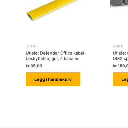
Utleie
Utleie
Utleie: Defender Office kabel-
Utleie
beskyttelse, gul, 4 kanaler
DMX spl
kr
35,00
kr
150,
Legg i handlekurv
Le