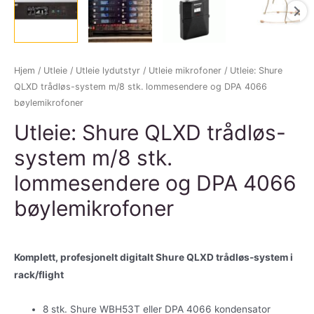
Hjem
/
Utleie
/
Utleie lydutstyr
/
Utleie mikrofoner
/ Utleie: Shure
QLXD trådløs-system m/8 stk. lommesendere og DPA 4066
bøylemikrofoner
Utleie: Shure QLXD trådløs-
system m/8 stk.
lommesendere og DPA 4066
bøylemikrofoner
Komplett, profesjonelt digitalt Shure QLXD trådløs-system i
rack/flight
8 stk. Shure WBH53T eller DPA 4066 kondensator