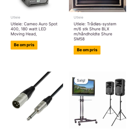
Utleie
Utleie
Utleie: Cameo Auro Spot
Utleie: Trådløs-system
400, 180 watt LED
m/6 stk Shure BLX
Moving Head,
m/håndholdte Shure
SM58
Be om pris
Be om pris
Salg!
Salg!