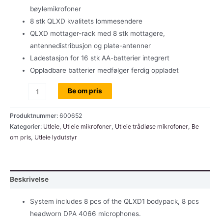
bøylemikrofoner
8 stk QLXD kvalitets lommesendere
QLXD mottager-rack med 8 stk mottagere,
antennedistribusjon og plate-antenner
Ladestasjon for 16 stk AA-batterier integrert
Oppladbare batterier medfølger ferdig oppladet
Utleie:
Be om pris
Shure
QLXD
Produktnummer:
600652
trådløs-
Kategorier:
Utleie
,
Utleie mikrofoner
,
Utleie trådløse mikrofoner
,
Be
om pris
,
Utleie lydutstyr
system
m/8
stk.
lommesendere
Beskrivelse
og
DPA
System includes 8 pcs of the QLXD1 bodypack, 8 pcs
4066
headworn DPA 4066 microphones.