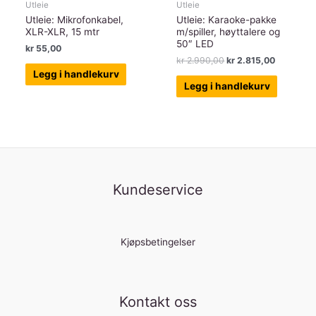
Utleie
Utleie
Utleie: Mikrofonkabel,
Utleie: Karaoke-pakke
XLR-XLR, 15 mtr
m/spiller, høyttalere og
50″ LED
kr
55,00
Opprinnelig
Nåværen
kr
2.990,00
kr
2.815,00
pris
pris
Legg i handlekurv
var:
er:
Legg i handlekurv
kr 2.990,00.
kr 2.815,
Kundeservice
Kjøpsbetingelser
Kontakt oss