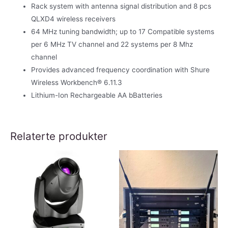
bøylemikrofoner
Rack system with antenna signal distribution and 8 pcs
antall
QLXD4 wireless receivers
64 MHz tuning bandwidth; up to 17 Compatible systems
per 6 MHz TV channel and 22 systems per 8 Mhz
channel
Provides advanced frequency coordination with Shure
Wireless Workbench® 6.11.3
Lithium-Ion Rechargeable AA bBatteries
Relaterte produkter