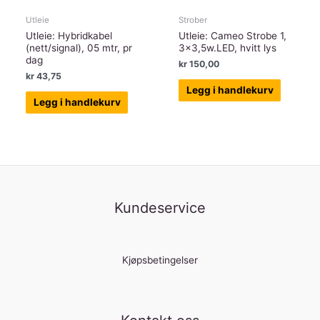
Utleie
Strober
Utleie: Hybridkabel
Utleie: Cameo Strobe 1,
(nett/signal), 05 mtr, pr
3×3,5w.LED, hvitt lys
dag
kr
150,00
kr
43,75
Legg i handlekurv
Legg i handlekurv
Kundeservice
Kjøpsbetingelser