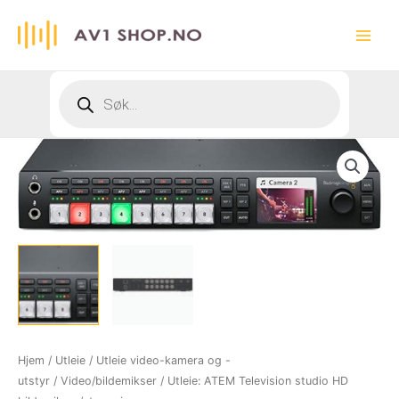
Hopp
rett
Main
til
innholdet
Menu
Products
search
Hjem
/
Utleie
/
Utleie video-kamera og -
utstyr
/
Video/bildemikser
/ Utleie: ATEM Television studio HD