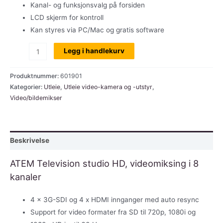
Kanal- og funksjonsvalg på forsiden
LCD skjerm for kontroll
Kan styres via PC/Mac og gratis software
Utleie:
Legg i handlekurv
ATEM
Television
Produktnummer:
601901
studio
Kategorier:
Utleie
,
Utleie video-kamera og -utstyr
,
Video/bildemikser
HD
bildemikser/streaming
antall
Beskrivelse
ATEM Television studio HD, videomiksing i 8
kanaler
4 x 3G-SDI og 4 x HDMI innganger med auto resync
Support for video formater fra SD til 720p, 1080i og