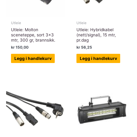
Utleie
Utleie
Utleie: Molton
Utleie: Hybridkabel
sceneteppe, sort 3×3
(nett/signal), 15 mtr,
mtr, 300 gr, brannsikk.
pr.dag
kr
150,00
kr
56,25
Legg i handlekurv
Legg i handlekurv