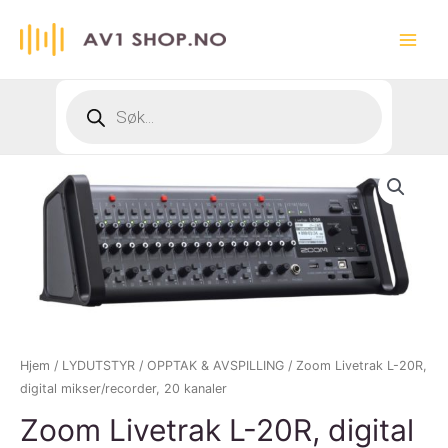
Hopp
rett
Main
til
innholdet
Menu
Products
search
Hjem
/
LYDUTSTYR
/
OPPTAK & AVSPILLING
/ Zoom Livetrak L-20R,
digital mikser/recorder, 20 kanaler
Zoom Livetrak L-20R, digital