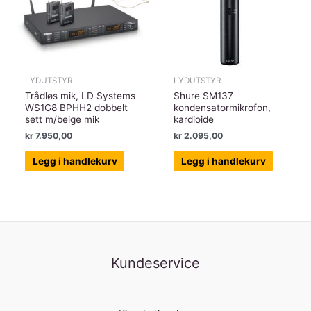
LYDUTSTYR
LYDUTSTYR
Trådløs mik, LD Systems
Shure SM137
WS1G8 BPHH2 dobbelt
kondensatormikrofon,
sett m/beige mik
kardioide
kr
7.950,00
kr
2.095,00
Legg i handlekurv
Legg i handlekurv
Kundeservice