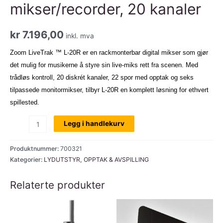
mikser/recorder, 20 kanaler
kr
7.196,00
inkl. mva
Zoom LiveTrak ™ L-20R er en rackmonterbar digital mikser som gjør
det mulig for musikerne å styre sin live-miks rett fra scenen. Med
trådløs kontroll, 20 diskrét kanaler, 22 spor med opptak og seks
tilpassede monitormikser, tilbyr L-20R en komplett løsning for ethvert
spillested.
Zoom
Legg i handlekurv
Livetrak
L-
Produktnummer:
700321
20R,
Kategorier:
LYDUTSTYR
,
OPPTAK & AVSPILLING
digital
Relaterte produkter
mikser/recorder,
20
kanaler
antall