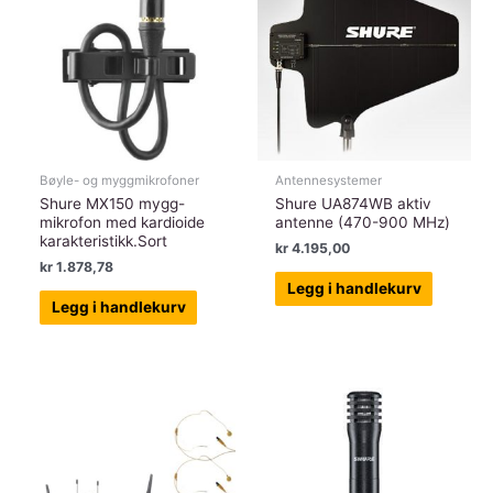
Bøyle- og myggmikrofoner
Antennesystemer
Shure MX150 mygg-
Shure UA874WB aktiv
mikrofon med kardioide
antenne (470-900 MHz)
karakteristikk.Sort
kr
4.195,00
kr
1.878,78
Legg i handlekurv
Legg i handlekurv