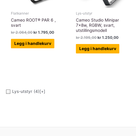
Flatkanner
Lys-utstyr
Cameo ROOT® PAR 6 ,
Cameo Studio Minipar
svart
7x8w, RGBW, svart,
utstillingsmodell
Opprinnelig
Nåværende
kr
2.064,00
kr
1.795,00
pris
pris
Opprinnelig
Nåværen
kr
2.195,00
kr
1.250,00
var:
er:
pris
pris
Legg i handlekurv
kr 2.064,00.
kr 1.795,00.
var:
er:
Legg i handlekurv
kr 2.195,00.
kr 1.250,
Lys-utstyr
(4)
[+]