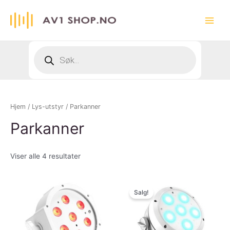
Hopp
rett
Main
til
innholdet
Menu
Products
search
Hjem
/
Lys-utstyr
/ Parkanner
Parkanner
Viser alle 4 resultater
Salg!