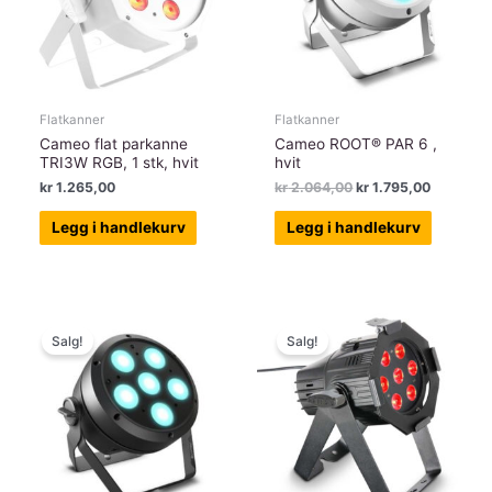
Flatkanner
Flatkanner
Cameo flat parkanne
Cameo ROOT® PAR 6 ,
TRI3W RGB, 1 stk, hvit
hvit
Opprinnelig
Nåværen
kr
1.265,00
kr
2.064,00
kr
1.795,00
pris
pris
var:
er:
Legg i handlekurv
Legg i handlekurv
kr 2.064,00.
kr 1.795,
Salg!
Salg!