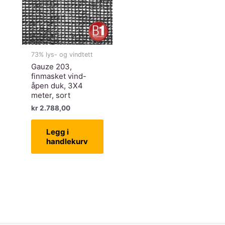
73% lys- og vindtett
Gauze 203,
finmasket vind-
åpen duk, 3X4
meter, sort
kr
2.788,00
Legg i
handlekurv