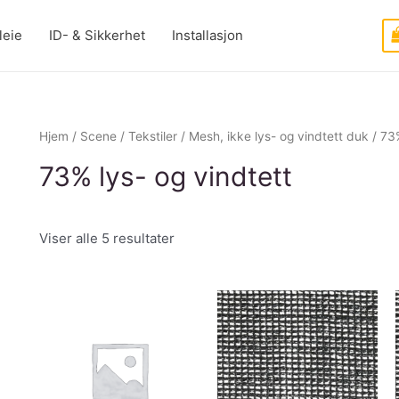
leie
ID- & Sikkerhet
Installasjon
Hjem
/
Scene
/
Tekstiler
/
Mesh, ikke lys- og vindtett duk
/ 73%
73% lys- og vindtett
Viser alle 5 resultater