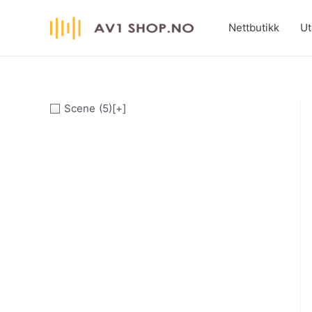
Hopp
rett
Nettbutikk
Ut
til
innholdet
Scene
(5)
[+]