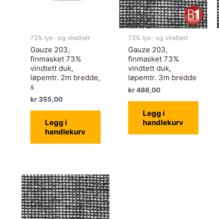
73% lys- og vindtett
73% lys- og vindtett
Gauze 203,
Gauze 203,
finmasket 73%
finmasket 73%
vindtett duk,
vindtett duk,
løpemtr. 2m bredde,
løpemtr. 3m bredde
s
kr
486,00
kr
355,00
Legg i
Legg i
handlekurv
handlekurv