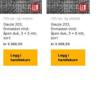
73% lys- og vindtett
73% lys- og vindtett
Gauze 203,
Gauze 203,
finmasket vind-
finmasket vind-
åpen duk, 3 x 5 mtr,
åpen duk, 3 x 6 mtr,
sort
sort
kr
3.368,50
kr
3.368,50
Legg i
Legg i
handlekurv
handlekurv