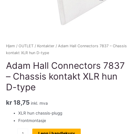
Hjem
/
OUTLET
/
Kontakter
/ Adam Hall Connectors 7837 – Chassis
kontakt XLR hun D-type
Adam Hall Connectors 7837
– Chassis kontakt XLR hun
D-type
kr
18,75
inkl. mva
XLR hun chassis-plugg
Frontmontasje
Adam
Legg i handlekurv