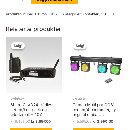
Hall
Connectors
Produktnummer:
611755-7837
Kategorier:
Kontakter
,
OUTLET
7837
-
Relaterte produkter
Chassis
kontakt
Salg!
Salg!
Salg!
Salg!
XLR
hun
D-
type
antall
Lydutstyr
Lysutstyr
Shure GLXD24 trådløs-
Cameo Multi par COB1
sett m/belt pack og
bom m/4 parkanner, ny i
gitarkabel, – 40%
original emballasje
Opprinnelig
Nåværende
Opprinnelig
Nåværen
kr
6.495,00
kr
3.897,00
kr
5.595,00
kr
3.950,00
pris
pris
pris
pris