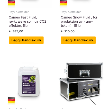
Røyk & effekter
Røyk & effekter
Cameo Fast Fluid,
Cameo Snow Fluid , for
røykvæske som gir CO2
produksjon av «snø»
effekter, 5ltr
(skum), 15 ltr
kr
385,00
kr
710,00
Legg i handlekurv
Legg i handlekurv