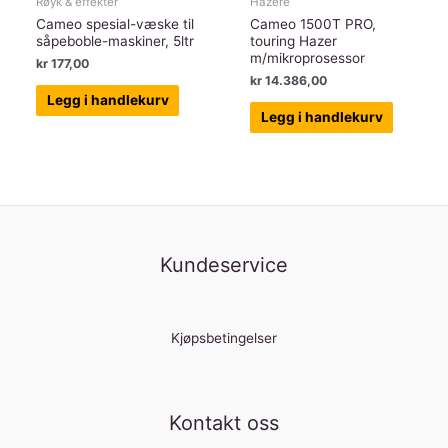
Røyk & effekter
Hazere
Cameo spesial-væske til
Cameo 1500T PRO,
såpeboble-maskiner, 5ltr
touring Hazer
m/mikroprosessor
kr
177,00
kr
14.386,00
Legg i handlekurv
Legg i handlekurv
Kundeservice
Kjøpsbetingelser
Kontakt oss