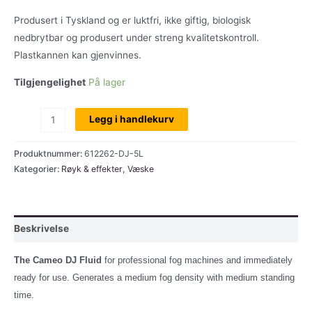
Produsert i Tyskland og er luktfri, ikke giftig, biologisk
nedbrytbar og produsert under streng kvalitetskontroll.
Plastkannen kan gjenvinnes.
Tilgjengelighet
På lager
Cameo
Legg i handlekurv
DJ
Fluid,
Produktnummer:
612262-DJ-5L
standard
Kategorier:
Røyk & effekter
,
Væske
røykvæske
til
alle
Beskrivelse
røykmaskiner,
5ltr
The Cameo DJ Fluid
for professional fog machines and immediately
antall
ready for use.
Generates a medium fog density with medium standing
time.