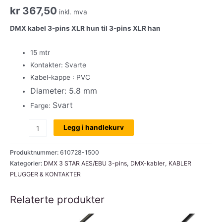
kr
367,50
inkl. mva
DMX kabel 3-pins XLR hun til 3-pins XLR han
15 mtr
Kontakter: Svarte
Kabel-kappe : PVC
Diameter:
5.8 mm
Svart
Farge:
DMX
Legg i handlekurv
kabel,
3
Produktnummer:
610728-1500
Star
Kategorier:
DMX 3 STAR AES/EBU 3-pins
,
DMX-kabler
,
KABLER
PLUGGER & KONTAKTER
XLR
hun/han,
Relaterte produkter
3-
pins,