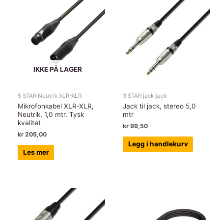
15
mtr
K3DMF1500
antall
IKKE PÅ LAGER
5 STAR Neutrik XLR-XLR
3 STAR jack-jack
Mikrofonkabel XLR-XLR,
Jack til jack, stereo 5,0
Neutrik, 1,0 mtr. Tysk
mtr
kvalitet
kr
99,50
kr
205,00
Legg i handlekurv
Les mer