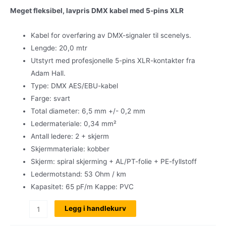
Meget fleksibel, lavpris DMX kabel med 5-pins XLR
Kabel for overføring av DMX-signaler til scenelys.
Lengde: 20,0 mtr
Utstyrt med profesjonelle 5-pins XLR-kontakter fra
Adam Hall.
Type: DMX AES/EBU-kabel
Farge: svart
Total diameter: 6,5 mm +/- 0,2 mm
Ledermateriale: 0,34 mm²
Antall ledere: 2 + skjerm
Skjermmateriale: kobber
Skjerm: spiral skjerming + AL/PT-folie + PE-fyllstoff
Ledermotstand: 53 Ohm / km
Kapasitet: 65 pF/m Kappe: PVC
DMX
Legg i handlekurv
kabel,