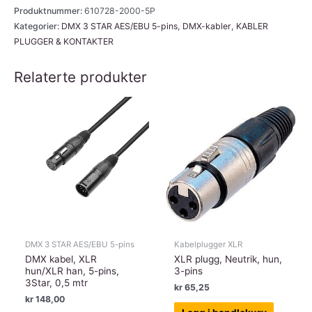
XLR
Produktnummer:
610728-2000-5P
hun/XLR
Kategorier:
DMX 3 STAR AES/EBU 5-pins
,
DMX-kabler
,
KABLER
PLUGGER & KONTAKTER
han,5-
pins,
Relaterte produkter
AH,
20,0
mtr
antall
DMX 3 STAR AES/EBU 5-pins
Kabelplugger XLR
DMX kabel, XLR
XLR plugg, Neutrik, hun,
hun/XLR han, 5-pins,
3-pins
3Star, 0,5 mtr
kr
65,25
kr
148,00