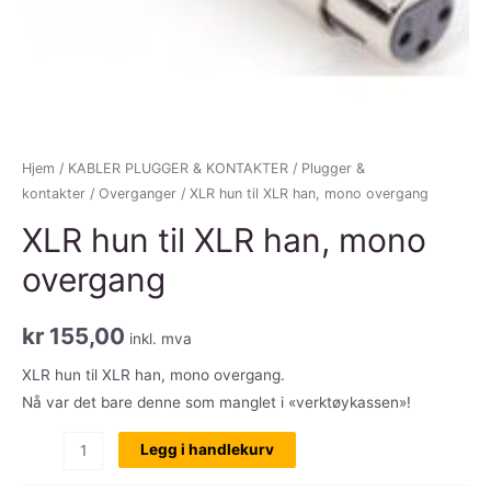
Hjem
/
KABLER PLUGGER & KONTAKTER
/
Plugger &
kontakter
/
Overganger
/ XLR hun til XLR han, mono overgang
XLR hun til XLR han, mono
overgang
kr
155,00
inkl. mva
XLR hun til XLR han, mono overgang.
Nå var det bare denne som manglet i «verktøykassen»!
XLR
Legg i handlekurv
hun