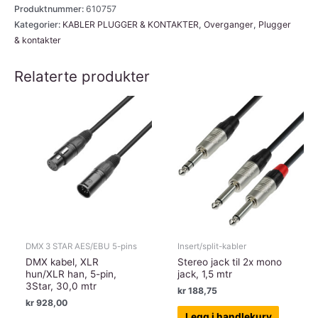
til
Produktnummer:
610757
XLR
Kategorier:
KABLER PLUGGER & KONTAKTER
,
Overganger
,
Plugger
& kontakter
han,
mono
Relaterte produkter
overgang
antall
DMX 3 STAR AES/EBU 5-pins
Insert/split-kabler
DMX kabel, XLR
Stereo jack til 2x mono
hun/XLR han, 5-pin,
jack, 1,5 mtr
3Star, 30,0 mtr
kr
188,75
kr
928,00
Legg i handlekurv