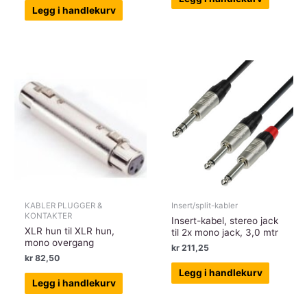
Legg i handlekurv
KABLER PLUGGER &
Insert/split-kabler
KONTAKTER
Insert-kabel, stereo jack
XLR hun til XLR hun,
til 2x mono jack, 3,0 mtr
mono overgang
kr
211,25
kr
82,50
Legg i handlekurv
Legg i handlekurv