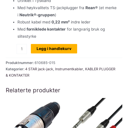
Utviklet i Tyskland
Med høykvalitets TS-jackplugger fra
Rean®
(et merke
i
Neutrik®-gruppen
)
Robust kabel med
0,22 mm²
indre leder
Med
forniklede kontakter
for langvarig bruk og
slitestyrke
Instrument-
Legg i handlekurv
kabel
Rean®Jack
Produktnummer:
610685-015
TS
Kategorier:
4 STAR jack-jack
,
Instrumentkabler
,
KABLER PLUGGER
& KONTAKTER
by
Neutrik,
Relaterte produkter
jack
mono
til
jack
mono,
1,5