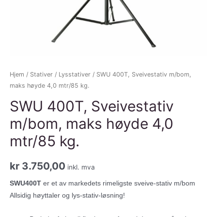
Hjem
/
Stativer
/
Lysstativer
/ SWU 400T, Sveivestativ m/bom,
maks høyde 4,0 mtr/85 kg.
SWU 400T, Sveivestativ
m/bom, maks høyde 4,0
mtr/85 kg.
kr
3.750,00
inkl. mva
SWU400T
er et av markedets rimeligste sveive-stativ m/bom
Allsidig høyttaler og lys-stativ-løsning!