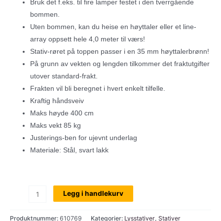
Bruk det f.eks. til fire lamper festet i den tverrgående
bommen.
Uten bommen, kan du heise en høyttaler eller et line-
array oppsett hele 4,0 meter til værs!
Stativ-røret på toppen passer i en 35 mm høyttalerbrønn!
På grunn av vekten og lengden tilkommer det fraktutgifter
utover standard-frakt.
Frakten vil bli beregnet i hvert enkelt tilfelle.
Kraftig håndsveiv
Maks høyde 400 cm
Maks vekt 85 kg
Justerings-ben for ujevnt underlag
Materiale: Stål, svart lakk
SWU
Legg i handlekurv
400T,
Sveivestativ
Produktnummer:
610769
Kategorier:
Lysstativer
,
Stativer