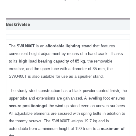
m/bom,
maks
høyde
Beskrivelse
4,0
mtr/85
kg.
The
SWU400T
is an
affordable lighting stand
that features
antall
convenient height adjustment by means of a hand crank. Thanks
to its
high load bearing capacity of 85 kg
, the removable
crossbar, and the upper tube with a diameter of 35 mm, the
SWU400T is also suitable for use as a speaker stand.
The sturdy steel construction has a black powder-coated finish; the
upper tube and extensions are galvanized. A levelling foot ensures
secure positioning
of the wind up stand even on uneven surfaces.
All adjustable elements are secured with spring bolts in addition to
the tommy screws. The SWU400T weighs 19.7 kg and is
extendable from a minimum height of 190.5 cm to a
maximum of