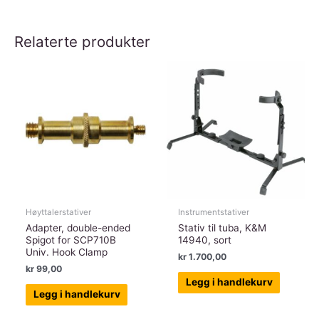
Relaterte produkter
Høyttalerstativer
Instrumentstativer
Adapter, double-ended
Stativ til tuba, K&M
Spigot for SCP710B
14940, sort
Univ. Hook Clamp
kr
1.700,00
kr
99,00
Legg i handlekurv
Legg i handlekurv