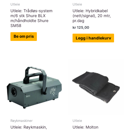
Utleie
Utleie
Utleie: Trådløs-system
Utleie: Hybridkabel
m/6 stk Shure BLX
(nett/signal), 20 mtr,
m/håndholdte Shure
pr.dag
SM58
kr
125,00
Be om pris
Legg i handlekurv
Røykmaskiner
Utleie
Utleie: Røykmaskin,
Utleie: Molton