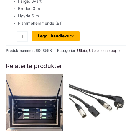
Farge: Svart
Bredde 3 m
Høyde 6 m
Flammehemmende (B1)
Utleie:
Legg i handlekurv
Molton
sceneteppe,
Produktnummer:
600859B
Kategorier:
Utleie
,
Utleie sceneteppe
sort
3
Relaterte produkter
x
6
mtr,
300
gr
brannsikk
antall